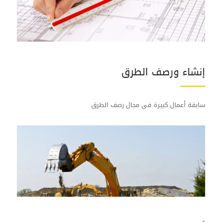
إﻧﺸﺎء ورﺻﻒ اﻟﻄﺮق
سابقة أعمال كبيرة في مجال رصف الطرق